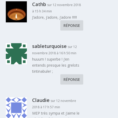
Cathb
sur 12 novembre 2018
à 15 h 34 min
J’adore, j’adore, j’adore !!!!!!
RÉPONSE
sableturquoise
sur 12
novembre 2018 à 16 h 50 min
huuum ! superbe ! j’en
entends presque les grelots
tintinabuler ;
RÉPONSE
Claudie
sur 12 novembre
2018 à 17 h 57 min
MEP très sympa et j’aime le