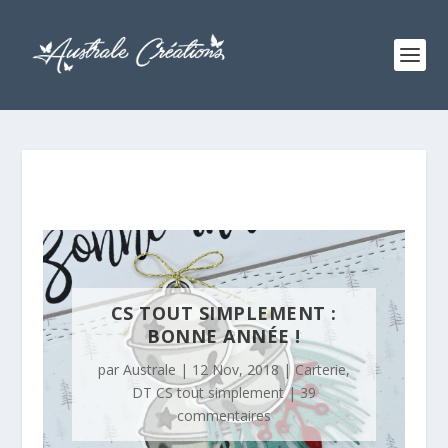
CS TOUT SIMPLEMENT :
BONNE ANNÉE !
par
Australe
|
12 Nov, 2018
|
Carterie
,
DT CS tout simplement
|
39
commentaires