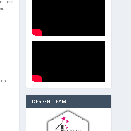
e carte
eau
 un
DESIGN TEAM