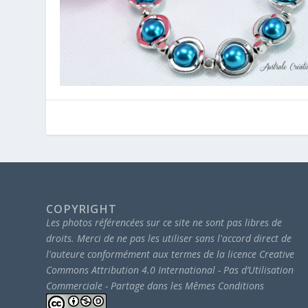
COPYRIGHT
Les photos référencées sur ce site ne sont pas libres de
droits.
Merci de ne pas les utiliser sans l'accord direct de
l'auteure conformément aux termes de la licence Creative
Commons Attribution 4.0 International - Pas d’Utilisation
Commerciale - Partage dans les Mêmes Conditions