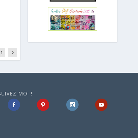
11
SUIVEZ-MOI !