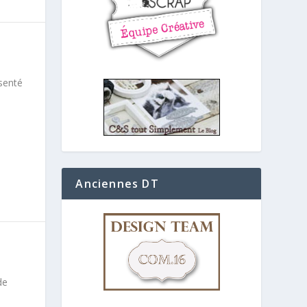
ésenté
Anciennes DT
de