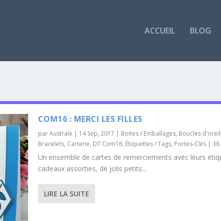
ACCUEIL
BLOG
COM16 : MERCI LES FILLES
par
Australe
|
14 Sep, 2017
|
Boites / Emballages
,
Boucles d'oreil
Bracelets
,
Carterie
,
DT Com16
,
Étiquettes / Tags
,
Portes-Clés
|
38
Un ensemble de cartes de remerciements avec leurs étiq
cadeaux assorties, de jolis petits...
LIRE LA SUITE