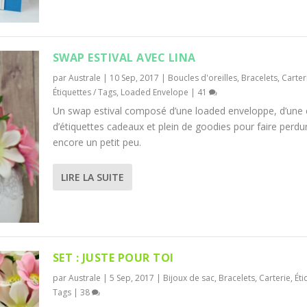
SWAP ESTIVAL AVEC LINA
par
Australe
|
10 Sep, 2017
|
Boucles d'oreilles
,
Bracelets
,
Carter
Étiquettes / Tags
,
Loaded Envelope
|
41
Un swap estival composé d’une loaded enveloppe, d’une 
d’étiquettes cadeaux et plein de goodies pour faire perdur
encore un petit peu.
LIRE LA SUITE
SET : JUSTE POUR TOI
par
Australe
|
5 Sep, 2017
|
Bijoux de sac
,
Bracelets
,
Carterie
,
Éti
Tags
|
38