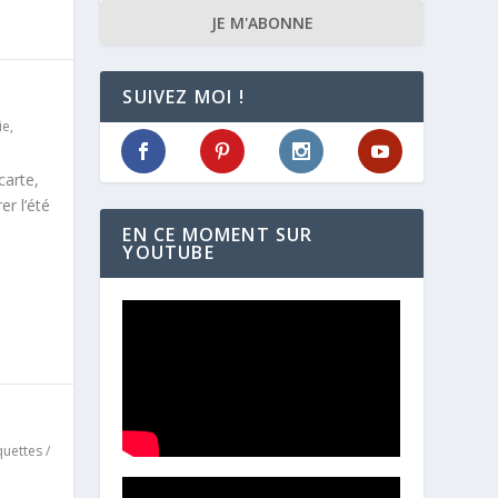
JE M'ABONNE
SUIVEZ MOI !
ie
,
carte,
er l’été
EN CE MOMENT SUR
YOUTUBE
quettes /