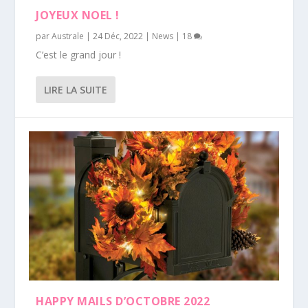
JOYEUX NOEL !
par
Australe
|
24 Déc, 2022
|
News
|
18
C’est le grand jour !
LIRE LA SUITE
HAPPY MAILS D’OCTOBRE 2022