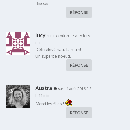
Bisous
RÉPONSE
lucy
sur 13 août 2016 à 15 h 19
min
Défi relevé haut la main!
Un superbe noeud..
RÉPONSE
Australe
sur 14 août 2016 à 8
h 44 min
Merci les filles !
RÉPONSE