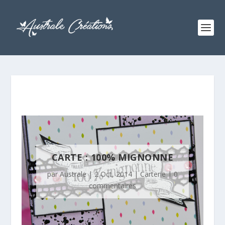
CARTE : 100% MIGNONNE
par
Australe
|
2 Oct, 2014
|
Carterie
|
0
commentaires