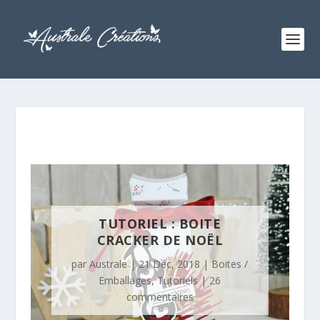
TUTORIEL : BOITE
CRACKER DE NOËL
par
Australe
|
21 Déc, 2018
|
Boites /
Emballages
,
Tutoriels
|
26
commentaires