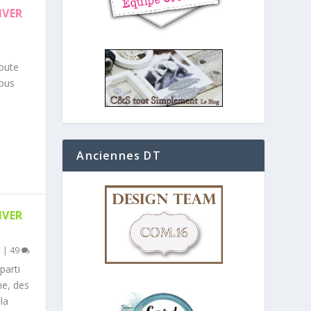
IVER
oute
vous
Anciennes DT
IVER
p
|
49
parti
me, des
la