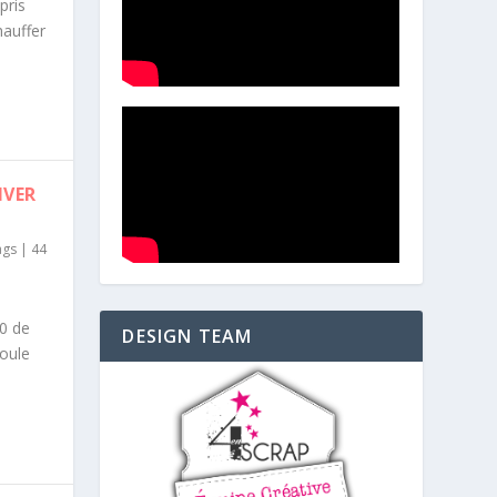
pris
hauffer
IVER
ags
|
44
20 de
DESIGN TEAM
oule