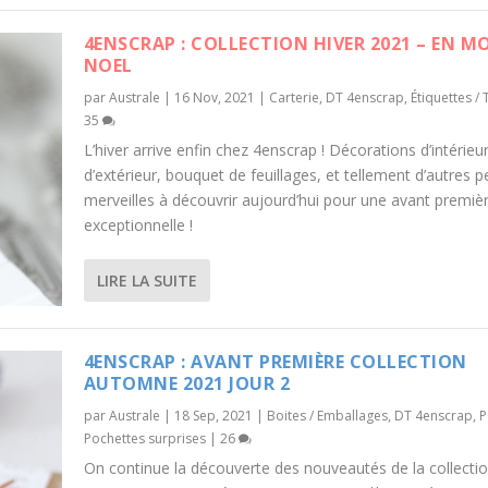
4ENSCRAP : COLLECTION HIVER 2021 – EN M
NOEL
par
Australe
|
16 Nov, 2021
|
Carterie
,
DT 4enscrap
,
Étiquettes / 
35
L’hiver arrive enfin chez 4enscrap ! Décorations d’intérieur
d’extérieur, bouquet de feuillages, et tellement d’autres p
merveilles à découvrir aujourd’hui pour une avant premiè
exceptionnelle !
LIRE LA SUITE
4ENSCRAP : AVANT PREMIÈRE COLLECTION
AUTOMNE 2021 JOUR 2
par
Australe
|
18 Sep, 2021
|
Boites / Emballages
,
DT 4enscrap
,
P
Pochettes surprises
|
26
On continue la découverte des nouveautés de la collecti