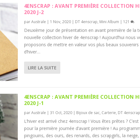
4ENSCRAP : AVANT PREMIÈRE COLLECTION H
2020 J-2
par
Australe
|
1 Nov, 2020
|
DT 4enscrap
,
Mini Album
|
121
Deuxième jour de présentation en avant première de la t
nouvelle collection hiver de 4enscrap ! Aujourd’hui nous 
proposons de mettre en valeur vos plus beaux souvenirs
d’hiver…
LIRE LA SUITE
4ENSCRAP : AVANT PREMIÈRE COLLECTION H
2020 J-1
par
Australe
|
31 Oct, 2020
|
Bijoux de sac
,
Carterie
,
DT 4enscra
L’hiver est arrivé chez 4enscrap ! Vous êtes prêtes ? C’est 
pour la première journée d’avant première ! Au program
pingouins, des ours, des renards, des scrapgirls, la neige, 