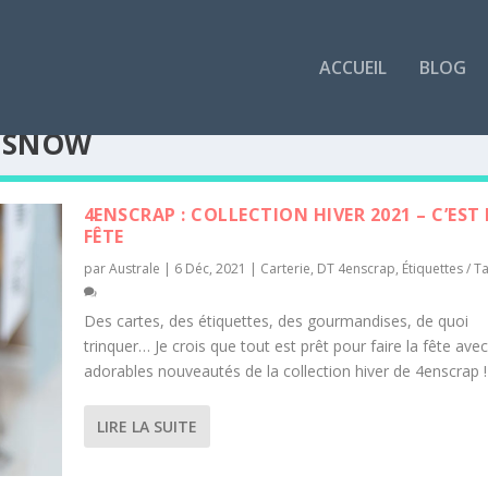
ACCUEIL
BLOG
 SNOW
4ENSCRAP : COLLECTION HIVER 2021 – C’EST
FÊTE
par
Australe
|
6 Déc, 2021
|
Carterie
,
DT 4enscrap
,
Étiquettes / T
Des cartes, des étiquettes, des gourmandises, de quoi
trinquer… Je crois que tout est prêt pour faire la fête avec
adorables nouveautés de la collection hiver de 4enscrap 
LIRE LA SUITE