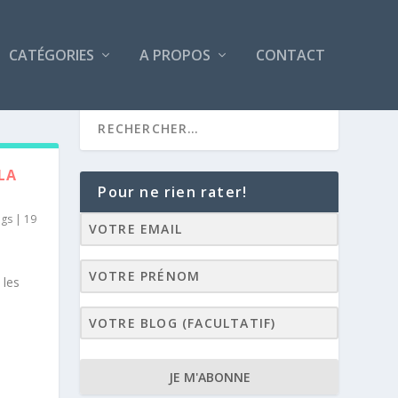
CATÉGORIES
A PROPOS
CONTACT
 LA
Pour ne rien rater!
ags
|
19
 les
!
JE M'ABONNE