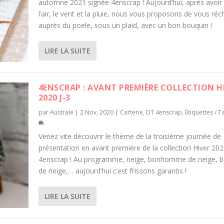
automne 2021 signée 4enscrap ! Aujourd’hui, après avoir 
l’air, le vent et la pluie, nous vous proposons de vous réc
auprès du poele, sous un plaid, avec un bon bouquin !
LIRE LA SUITE
4ENSCRAP : AVANT PREMIÈRE COLLECTION H
2020 J-3
par
Australe
|
2 Nov, 2020
|
Carterie
,
DT 4enscrap
,
Étiquettes / T
Venez vite découvrir le thème de la troisième journée de
présentation en avant première de la collection Hiver 20
4enscrap ! Au programme, neige, bonhomme de neige, b
de neige,… aujourd’hui c’est frissons garantis !
LIRE LA SUITE