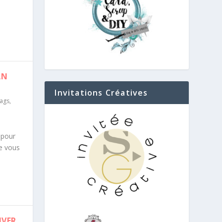
AN
Invitations Créatives
Tags
,
 pour
je vous
IVER