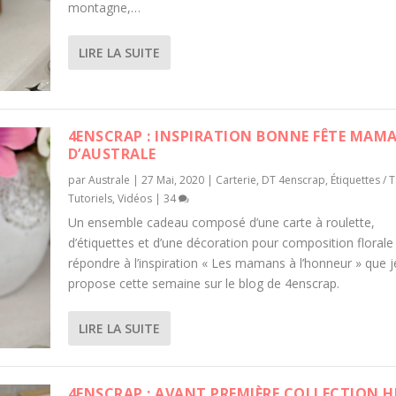
montagne,…
LIRE LA SUITE
4ENSCRAP : INSPIRATION BONNE FÊTE MAM
D’AUSTRALE
par
Australe
|
27 Mai, 2020
|
Carterie
,
DT 4enscrap
,
Étiquettes / 
Tutoriels
,
Vidéos
|
34
Un ensemble cadeau composé d’une carte à roulette,
d’étiquettes et d’une décoration pour composition florale
répondre à l’inspiration « Les mamans à l’honneur » que 
propose cette semaine sur le blog de 4enscrap.
LIRE LA SUITE
4ENSCRAP : AVANT PREMIÈRE COLLECTION H