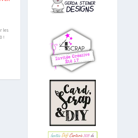
r les
0 !