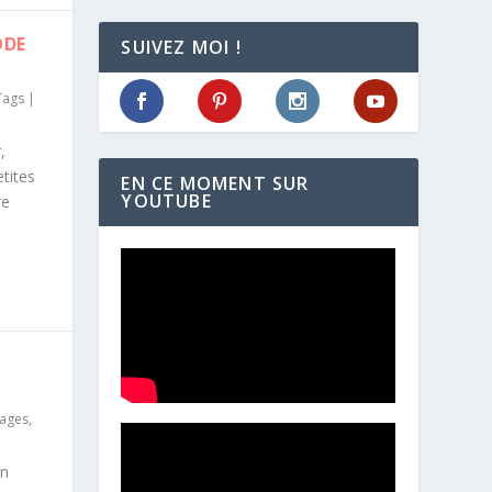
ODE
SUIVEZ MOI !
Tags
|
,
etites
EN CE MOMENT SUR
YOUTUBE
re
ages
,
on