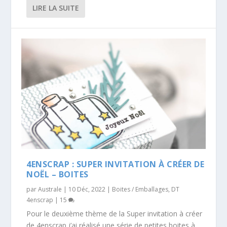
LIRE LA SUITE
4ENSCRAP : SUPER INVITATION À CRÉER DE
NOËL – BOITES
par
Australe
|
10 Déc, 2022
|
Boites / Emballages
,
DT
4enscrap
|
15
Pour le deuxième thème de la Super invitation à créer
de 4enscrap j’ai réalisé une série de petites boites à