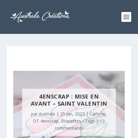
4ENSCRAP : MISE EN
AVANT – SAINT VALENTIN
par
Australe
|
25 Jan, 2023
|
Carterie
,
DT 4enscrap
,
Étiquettes / Tags
|
13
commentaires