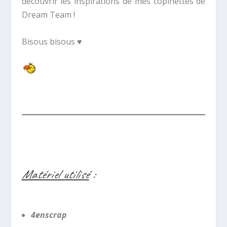
découvrir les inspirations de mes copinettes de
Dream Team !
Bisous bisous ♥
Maté
riel utilisé
:
4enscrap