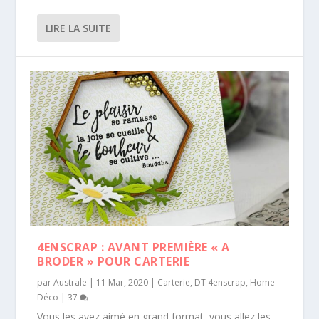
LIRE LA SUITE
4ENSCRAP : AVANT PREMIÈRE « A
BRODER » POUR CARTERIE
par
Australe
|
11 Mar, 2020
|
Carterie
,
DT 4enscrap
,
Home
Déco
|
37
Vous les avez aimé en grand format, vous allez les