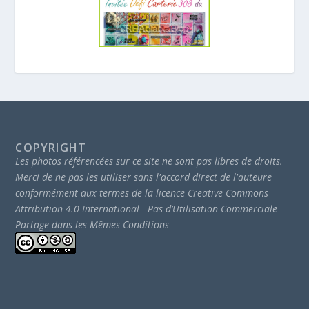
COPYRIGHT
Les photos référencées sur ce site ne sont pas libres de droits.
Merci de ne pas les utiliser sans l'accord direct de l'auteure
conformément aux termes de la licence Creative Commons
Attribution 4.0 International - Pas d’Utilisation Commerciale -
Partage dans les Mêmes Conditions