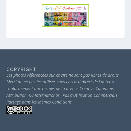
COPYRIGHT
Les photos référencées sur ce site ne sont pas libres de droits.
Merci de ne pas les utiliser sans l'accord direct de l'auteure
conformément aux termes de la licence Creative Commons
Attribution 4.0 International - Pas d’Utilisation Commerciale -
Partage dans les Mêmes Conditions