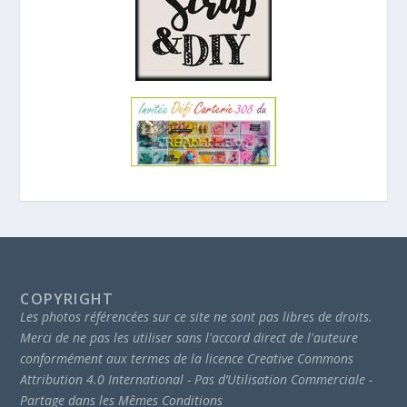
COPYRIGHT
Les photos référencées sur ce site ne sont pas libres de droits.
Merci de ne pas les utiliser sans l'accord direct de l'auteure
conformément aux termes de la licence Creative Commons
Attribution 4.0 International - Pas d’Utilisation Commerciale -
Partage dans les Mêmes Conditions