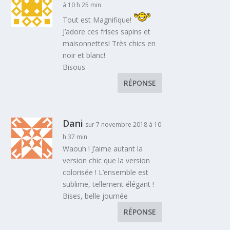
à 10 h 25 min
Tout est Magnifique!
J’adore ces frises sapins et
maisonnettes! Très chics en
noir et blanc!
Bisous
RÉPONSE
Dani
sur 7 novembre 2018 à 10
h 37 min
Waouh ! J’aime autant la
version chic que la version
colorisée ! L’ensemble est
sublime, tellement élégant !
Bises, belle journée
RÉPONSE