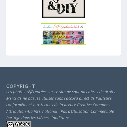
COPYRIGHT
Les photos référencées sur ce site ne sont pas libres de droits.
Merci de ne pas les utiliser sans l'accord direct de l'auteure
conformément aux termes de la licence Creative Commons
Attribution 4.0 International - Pas d’Utilisation Commerciale -
Partage dans les Mêmes Conditions