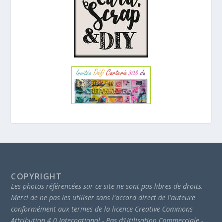
COPYRIGHT
Les photos référencées sur ce site ne sont pas libres de droits.
Merci de ne pas les utiliser sans l'accord direct de l'auteure
conformément aux termes de la licence Creative Commons
Attribution 4.0 International - Pas d’Utilisation Commerciale -