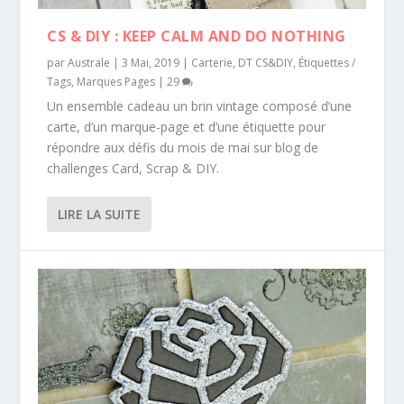
CS & DIY : KEEP CALM AND DO NOTHING
par
Australe
|
3 Mai, 2019
|
Carterie
,
DT CS&DIY
,
Étiquettes /
Tags
,
Marques Pages
|
29
Un ensemble cadeau un brin vintage composé d’une
carte, d’un marque-page et d’une étiquette pour
répondre aux défis du mois de mai sur blog de
challenges Card, Scrap & DIY.
LIRE LA SUITE