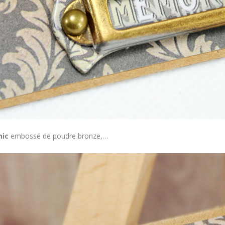
hic
embossé de poudre bronze,…