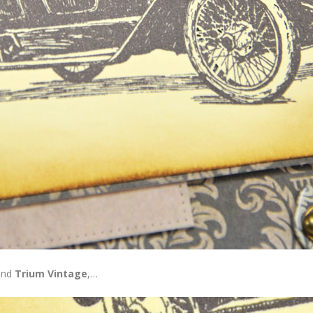
fond
Trium Vintage
,…