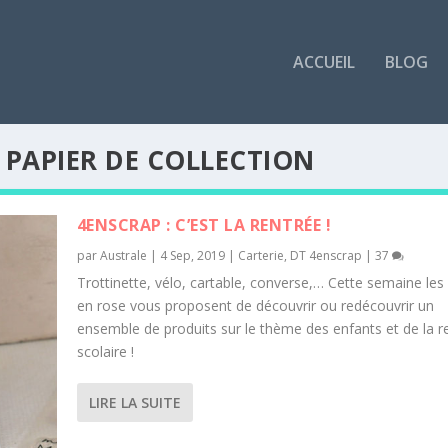
ACCUEIL
BLOG
 PAPIER DE COLLECTION
4ENSCRAP : C’EST LA RENTRÉE !
par
Australe
|
4 Sep, 2019
|
Carterie
,
DT 4enscrap
|
37
Trottinette, vélo, cartable, converse,… Cette semaine les f
en rose vous proposent de découvrir ou redécouvrir un
ensemble de produits sur le thème des enfants et de la r
scolaire !
LIRE LA SUITE