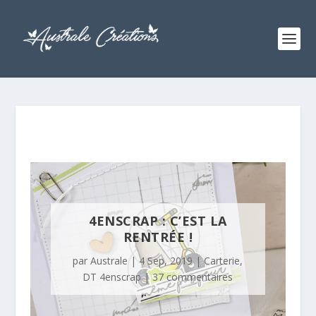
4ENSCRAP : C’EST LA
RENTRÉE !
par
Australe
|
4 Sep, 2019
|
Carterie
,
DT 4enscrap
|
37 commentaires