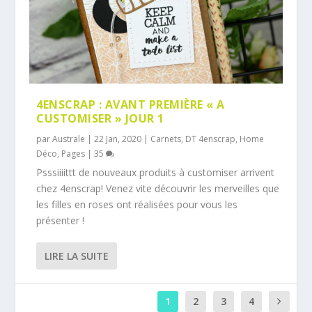
4ENSCRAP : AVANT PREMIÈRE « A
CUSTOMISER » JOUR 1
par
Australe
|
22 Jan, 2020
|
Carnets
,
DT 4enscrap
,
Home
Déco
,
Pages
|
35
Psssiiiittt de nouveaux produits à customiser arrivent
chez 4enscrap! Venez vite découvrir les merveilles que
les filles en roses ont réalisées pour vous les
présenter !
LIRE LA SUITE
1
2
3
4