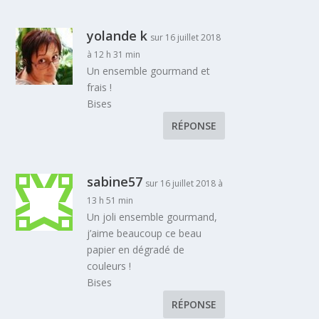
yolande k
sur 16 juillet 2018
à 12 h 31 min
Un ensemble gourmand et
frais !
Bises
RÉPONSE
sabine57
sur 16 juillet 2018 à
13 h 51 min
Un joli ensemble gourmand,
j’aime beaucoup ce beau
papier en dégradé de
couleurs !
Bises
RÉPONSE