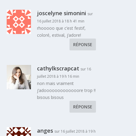
joscelyne simonini
sur
16 juillet 2018 à 18 h 41 min
rhooooo que c’est festif,
coloré, estival, j’adore!
RÉPONSE
cathylkscrapcat
sur 16
juillet 2018 à 19 h 16 min
non mais vraiment
j’adooooooooooooore trop !!
bisous bisous
RÉPONSE
anges
sur 16 juillet 2018 à 19 h