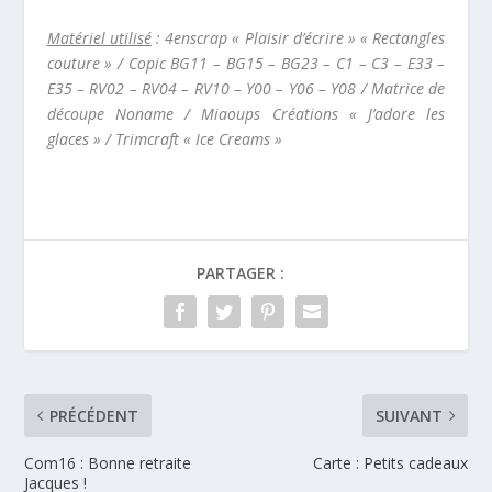
Matériel utilisé
: 4enscrap « Plaisir d’écrire » « Rectangles
couture » / Copic BG11 – BG15 – BG23 – C1 – C3 – E33 –
E35 – RV02 – RV04 – RV10 – Y00 – Y06 – Y08 / Matrice de
découpe Noname / Miaoups Créations « J’adore les
glaces » / Trimcraft « Ice Creams »
PARTAGER :
PRÉCÉDENT
SUIVANT
Com16 : Bonne retraite
Carte : Petits cadeaux
Jacques !