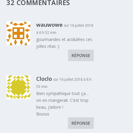
32 COMMENTAIRES
wauwowe
sur 16 juillet 2018
à 6 h 52 min
gourmandes et acidulées ces
jolies réas :)
RÉPONSE
Cloclo
sur 16 juillet 2018 à 8 h
55 min
Bien sympathique tout ça…
on en mangerait. C’est trop
beau, j’adore !
Bisous
RÉPONSE