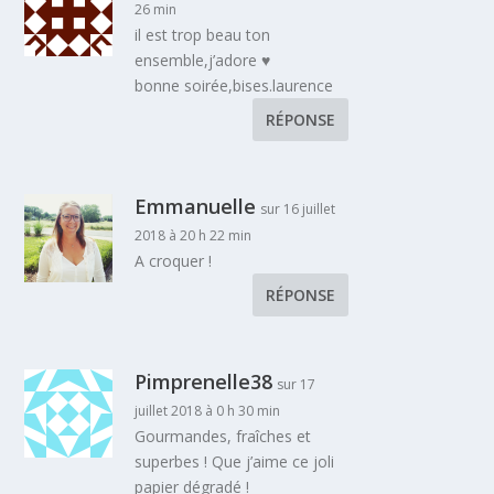
26 min
il est trop beau ton
ensemble,j’adore ♥
bonne soirée,bises.laurence
RÉPONSE
Emmanuelle
sur 16 juillet
2018 à 20 h 22 min
A croquer !
RÉPONSE
Pimprenelle38
sur 17
juillet 2018 à 0 h 30 min
Gourmandes, fraîches et
superbes ! Que j’aime ce joli
papier dégradé !