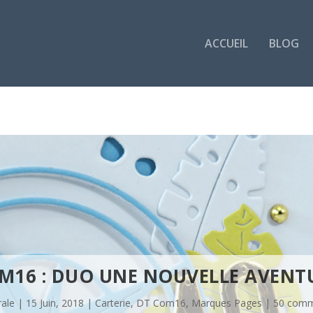
ACCUEIL
BLOG
M16 : DUO UNE NOUVELLE AVENT
rale
|
15 Juin, 2018
|
Carterie
,
DT Com16
,
Marques Pages
|
50 comm