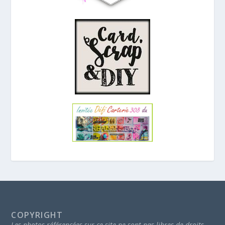
COPYRIGHT
Les photos référencées sur ce site ne sont pas libres de droits.