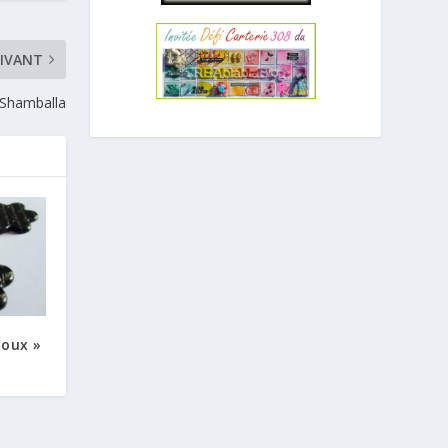
IVANT
t Shamballa
doux »