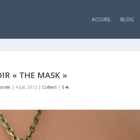
ACCUEIL
BLOG
IR « THE MASK »
trale
|
4 Juil, 2012
|
Colliers
|
0