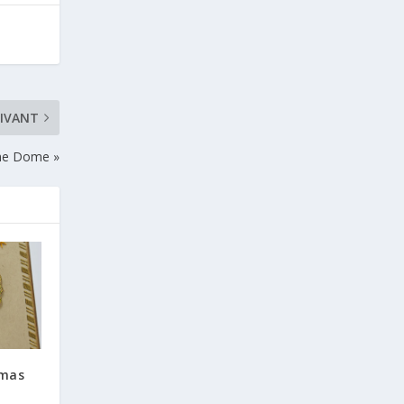
IVANT
the Dome »
tmas