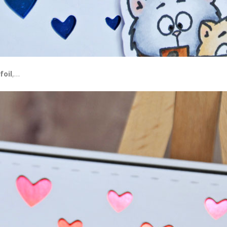
foil
,…