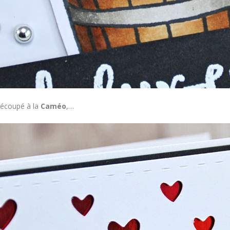
 découpé à la
Caméo
,…