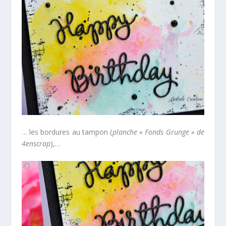
… les bordures au tampon (
planche « Fonds Grunge » de
4enscrap
),…