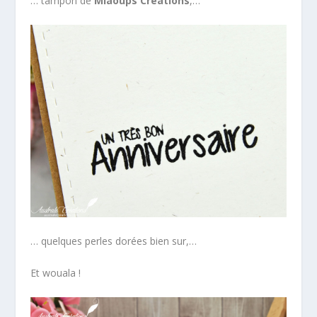
… tampon de
Miaoups Créations
,…
… quelques perles dorées bien sur,…
Et wouala !