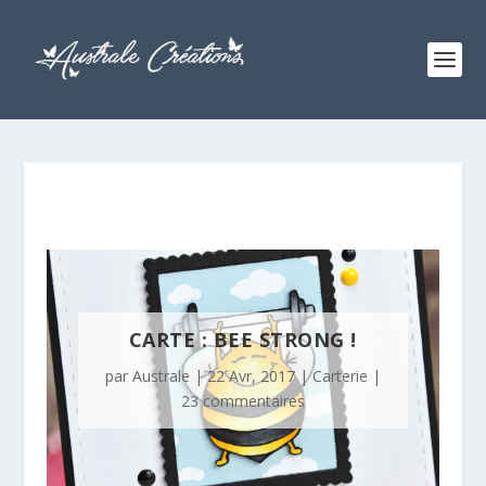
CARTE : BEE STRONG !
par
Australe
|
22 Avr, 2017
|
Carterie
|
23 commentaires