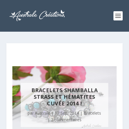
BRACELETS SHAMBALLA
STRASS ET HÉMATITES
CUVÉE 2014 !
par
Australe
|
17 Sep, 2014
|
Bracelets
|
2 commentaires