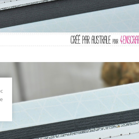
ec
ée