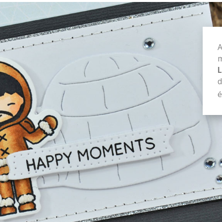
A
m
L
d
é