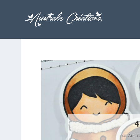
4
par
Austr