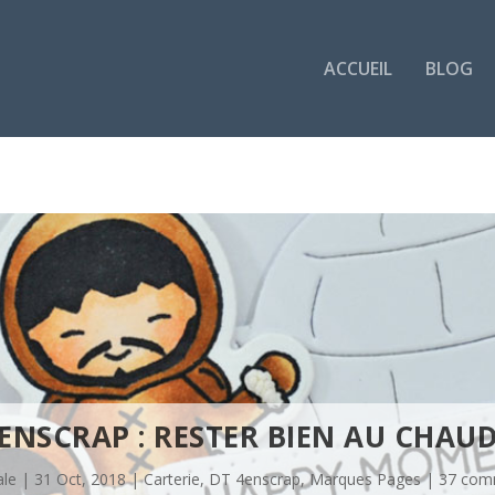
ACCUEIL
BLOG
ENSCRAP : RESTER BIEN AU CHAUD
ale
|
31 Oct, 2018
|
Carterie
,
DT 4enscrap
,
Marques Pages
|
37 com