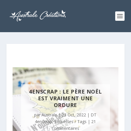
4ENSCRAP : LE PÈRE NOËL
EST VRAIMENT UNE
ORDURE
par
Australe
|
23 Oct, 2022
|
DT
4enscrap
,
Étiquettes / Tags
|
21
commentaires