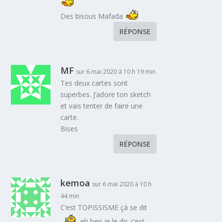
Des bisous Mafada
RÉPONSE
MF
sur 6 mai 2020 à 10 h 19 min
Tes deux cartes sont
superbes. J’adore ton sketch
et vais tenter de faire une
carte.
Bises
RÉPONSE
kemoa
sur 6 mai 2020 à 10 h
44 min
C’est TOPISSISME çà se dit
eh ben je le dis c’est