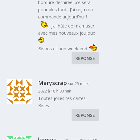
bordure déchirée…ce sera
pour plus tard ! J’ai reçu ma
commande aujourd’hui !
j’ai hâte de m’amuser
avec mes nouveaux joujoux
Bisous et bon week-end
RÉPONSE
Maryscrap
sur 25 mars
2022 à 18 h 00 min
Toutes jolies tes cartes
Bises
RÉPONSE
kemoa