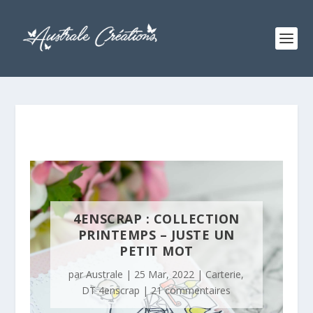
4ENSCRAP : COLLECTION
PRINTEMPS – JUSTE UN
PETIT MOT
par
Australe
|
25 Mar, 2022
|
Carterie
,
DT 4enscrap
|
21 commentaires