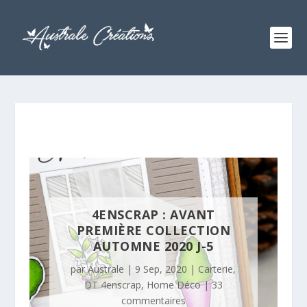
4ENSCRAP : AVANT
PREMIÈRE COLLECTION
AUTOMNE 2020 J-5
par
Australe
|
9 Sep, 2020
|
Carterie
,
DT 4enscrap
,
Home Déco
|
33
commentaires