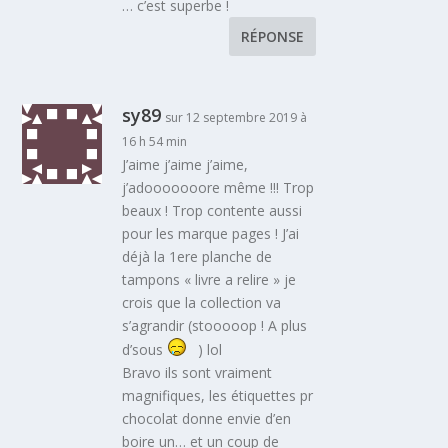
… c’est superbe !
RÉPONSE
sy89
sur 12 septembre 2019 à
16 h 54 min
J’aime j’aime j’aime,
j’adooooooore même !!! Trop
beaux ! Trop contente aussi
pour les marque pages ! J’ai
déjà la 1ere planche de
tampons « livre a relire » je
crois que la collection va
s’agrandir (stooooop ! A plus
d’sous
) lol
Bravo ils sont vraiment
magnifiques, les étiquettes pr
chocolat donne envie d’en
boire un… et un coup de