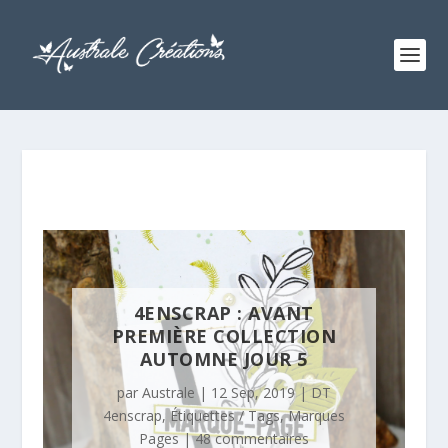
4ENSCRAP : AVANT
PREMIÈRE COLLECTION
AUTOMNE JOUR 5
par
Australe
|
12 Sep, 2019
|
DT
4enscrap
,
Étiquettes / Tags
,
Marques
Pages
|
48 commentaires