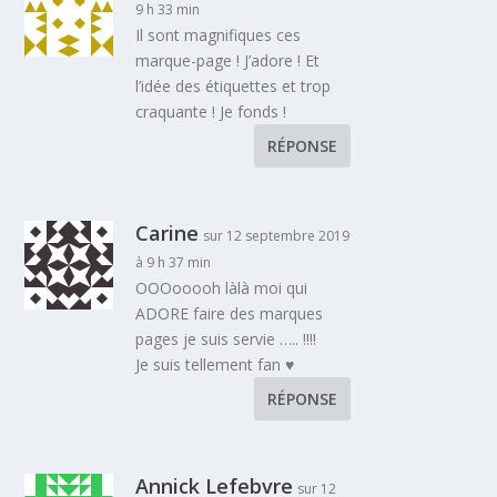
9 h 33 min
Il sont magnifiques ces
marque-page ! J’adore ! Et
l’idée des étiquettes et trop
craquante ! Je fonds !
RÉPONSE
Carine
sur 12 septembre 2019
à 9 h 37 min
OOOooooh làlà moi qui
ADORE faire des marques
pages je suis servie ….. !!!!
Je suis tellement fan ♥
RÉPONSE
Annick Lefebvre
sur 12