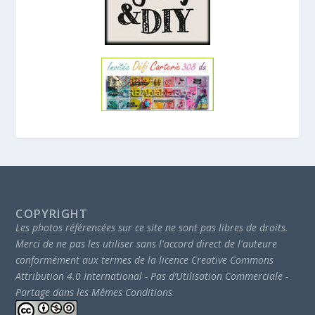
COPYRIGHT
Les photos référencées sur ce site ne sont pas libres de droits.
Merci de ne pas les utiliser sans l'accord direct de l'auteure
conformément aux termes de la licence Creative Commons
Attribution 4.0 International - Pas d’Utilisation Commerciale -
Partage dans les Mêmes Conditions