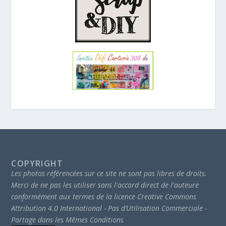
COPYRIGHT
Les photos référencées sur ce site ne sont pas libres de droits.
Merci de ne pas les utiliser sans l'accord direct de l'auteure
conformément aux termes de la licence Creative Commons
Attribution 4.0 International - Pas d’Utilisation Commerciale -
Partage dans les Mêmes Conditions