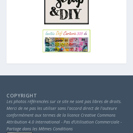
COPYRIGHT
Les photos référencées sur ce site ne sont pas libres de droits.
Merci de ne pas les utiliser sans l'accord direct de l'auteure
conformément aux termes de la licence Creative Commons
Attribution 4.0 International - Pas d’Utilisation Commerciale -
Partage dans les Mêmes Conditions