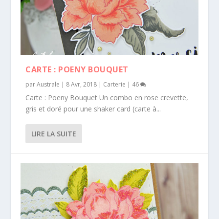
CARTE : POENY BOUQUET
par
Australe
|
8 Avr, 2018
|
Carterie
|
46
Carte : Poeny Bouquet Un combo en rose crevette,
gris et doré pour une shaker card (carte à...
LIRE LA SUITE