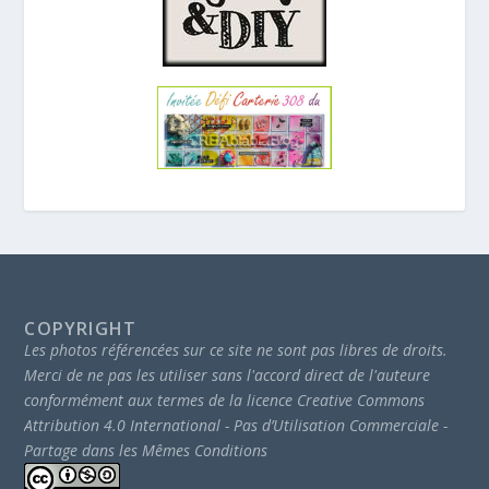
COPYRIGHT
Les photos référencées sur ce site ne sont pas libres de droits.
Merci de ne pas les utiliser sans l'accord direct de l'auteure
conformément aux termes de la licence Creative Commons
Attribution 4.0 International - Pas d’Utilisation Commerciale -
Partage dans les Mêmes Conditions