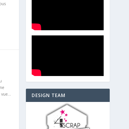
vous
u
mne
e vue…
DESIGN TEAM