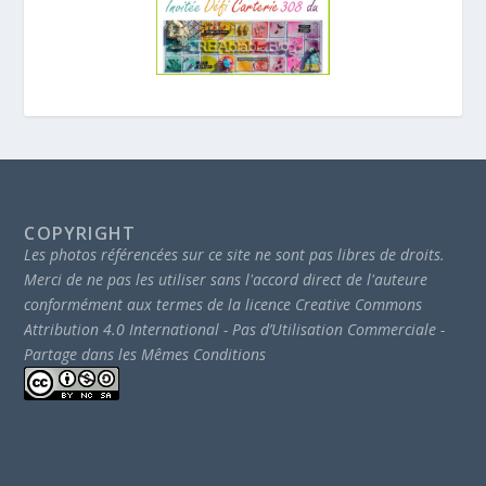
COPYRIGHT
Les photos référencées sur ce site ne sont pas libres de droits.
Merci de ne pas les utiliser sans l'accord direct de l'auteure
conformément aux termes de la licence Creative Commons
Attribution 4.0 International - Pas d’Utilisation Commerciale -
Partage dans les Mêmes Conditions