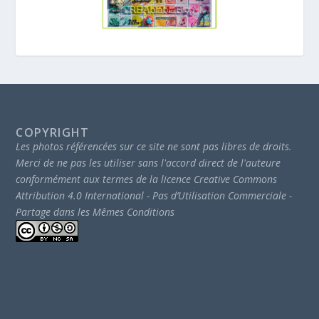
COPYRIGHT
Les photos référencées sur ce site ne sont pas libres de droits.
Merci de ne pas les utiliser sans l'accord direct de l'auteure
conformément aux termes de la licence Creative Commons
Attribution 4.0 International - Pas d’Utilisation Commerciale -
Partage dans les Mêmes Conditions