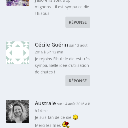
J’adore ils sont trop
mignons… il est sympa ce die
! Bisous
RÉPONSE
Cécile Guérin
sur 13 août
2016 à 8 h 13 min
Je rejoins Fibul : le die est très
sympa. Belle idée d’utilisation
de chutes !
RÉPONSE
Australe
sur 14 août 2016 à 8
h 14 min
Je suis fan de ce die
Merci les filles