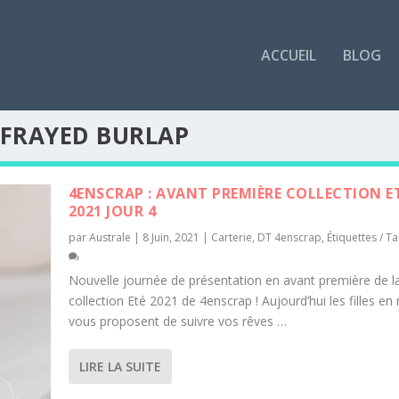
ACCUEIL
BLOG
 FRAYED BURLAP
4ENSCRAP : AVANT PREMIÈRE COLLECTION E
2021 JOUR 4
par
Australe
|
8 Juin, 2021
|
Carterie
,
DT 4enscrap
,
Étiquettes / T
Nouvelle journée de présentation en avant première de l
collection Eté 2021 de 4enscrap ! Aujourd’hui les filles en
vous proposent de suivre vos rêves …
LIRE LA SUITE