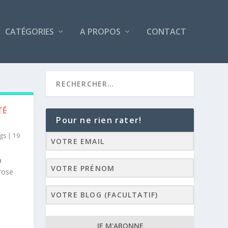
CATÉGORIES
A PROPOS
CONTACT
TÉ
Pour ne rien rater!
ags
|
19
a
 rose
JE M'ABONNE