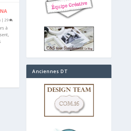
ANA
s
|
29
rs à
sent,
s
Anciennes DT