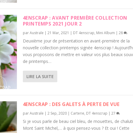
4ENSCRAP : AVANT PREMIÈRE COLLECTION
PRINTEMPS 2021 JOUR 2
par
Australe
|
21 Mar, 2021
|
DT 4enscrap
,
Mini Album
|
28
Deuxième jour de présentation en avant-première de la
nouvelle collection printemps signée 4enscrap ! Aujourd’
vous proposons de mettre en valeur vos plus beaux souv
de printemps…
LIRE LA SUITE
4ENSCRAP : DES GALETS À PERTE DE VUE
par
Australe
|
2 Sep, 2020
|
Carterie
,
DT 4enscrap
|
27
Si je vous parle de beau ciel bleu, de mouettes, de chalut
Mont Saint Michel,… à quoi pensez-vous ? Et oui ! Cette