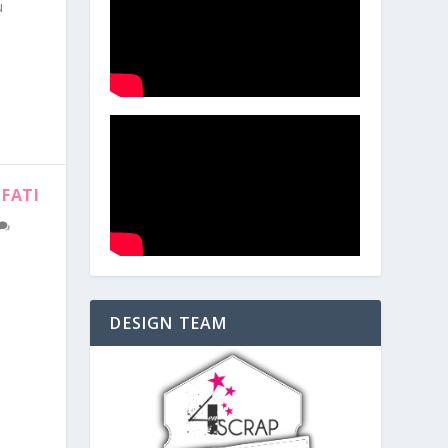
u
 FATI
à
DESIGN TEAM