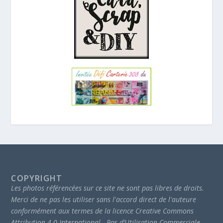
COPYRIGHT
Les photos référencées sur ce site ne sont pas libres de droits.
Merci de ne pas les utiliser sans l'accord direct de l'auteure
conformément aux termes de la licence Creative Commons
Attribution 4.0 International - Pas d’Utilisation Commerciale -