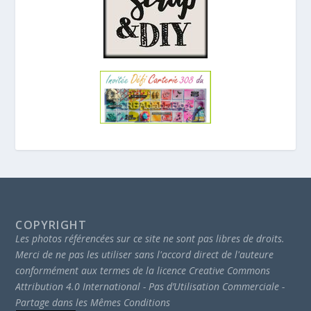
COPYRIGHT
Les photos référencées sur ce site ne sont pas libres de droits.
Merci de ne pas les utiliser sans l'accord direct de l'auteure
conformément aux termes de la licence Creative Commons
Attribution 4.0 International - Pas d’Utilisation Commerciale -
Partage dans les Mêmes Conditions