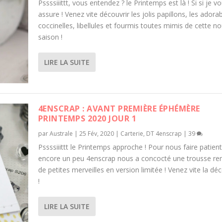
Pssssiiittt, vous entendez ? le Printemps est là ! Si si je v
assure ! Venez vite découvrir les jolis papillons, les adora
coccinelles, libellules et fourmis toutes mimis de cette no
saison !
LIRE LA SUITE
4ENSCRAP : AVANT PREMIÈRE ÉPHÉMÈRE
PRINTEMPS 2020 JOUR 1
par
Australe
|
25 Fév, 2020
|
Carterie
,
DT 4enscrap
|
39
Pssssiiittt le Printemps approche ! Pour nous faire patien
encore un peu 4enscrap nous a concocté une trousse re
de petites merveilles en version limitée ! Venez vite la déc
!
LIRE LA SUITE