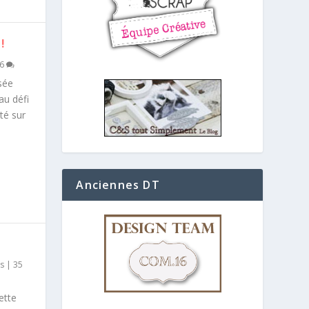
!
36
sée
au défi
té sur
Anciennes DT
gs
|
35
ette