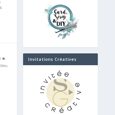
s
6.
31
Invitations Créatives
 bleu