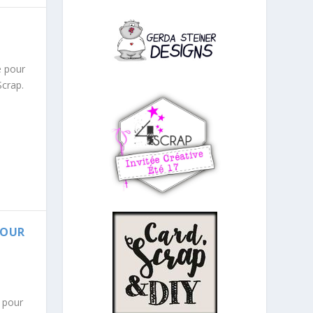
é pour
Scrap.
POUR
é pour