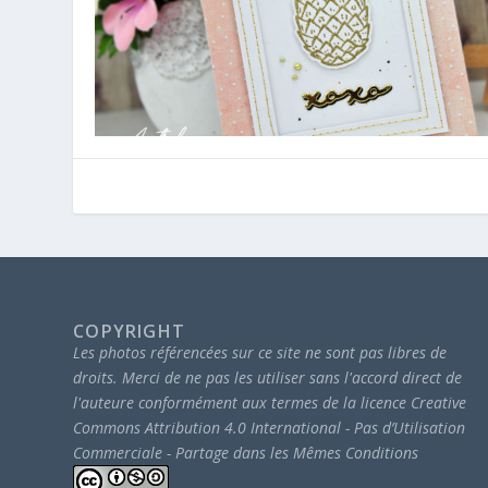
COPYRIGHT
Les photos référencées sur ce site ne sont pas libres de
droits.
Merci de ne pas les utiliser sans l'accord direct de
l'auteure conformément aux termes de la licence Creative
Commons Attribution 4.0 International - Pas d’Utilisation
Commerciale - Partage dans les Mêmes Conditions