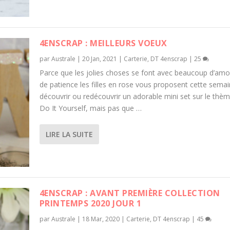
4ENSCRAP : MEILLEURS VOEUX
par
Australe
|
20 Jan, 2021
|
Carterie
,
DT 4enscrap
|
25
Parce que les jolies choses se font avec beaucoup d’amo
de patience les filles en rose vous proposent cette sema
découvrir ou redécouvrir un adorable mini set sur le thè
Do It Yourself, mais pas que …
LIRE LA SUITE
4ENSCRAP : AVANT PREMIÈRE COLLECTION
PRINTEMPS 2020 JOUR 1
par
Australe
|
18 Mar, 2020
|
Carterie
,
DT 4enscrap
|
45