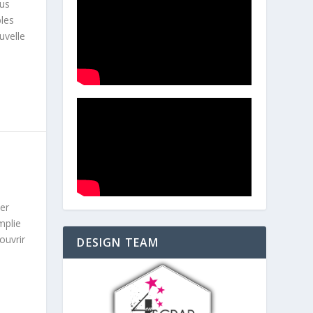
ous
bles
uvelle
ter
mplie
ouvrir
DESIGN TEAM