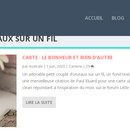
ACCUEIL
BLOG
UX SUR UN FIL
CARTE : LE BONHEUR ET RIEN D’AUTRE
par
Australe
|
1 Juin, 2020
|
Carterie
|
29
Un adorable petit couple d’oiseaux sur un fil, un fond text
une merveilleuse citation de Paul Eluard pour une carte ul
clean répondant à l’inspiration du mois sur le forum Little
LIRE LA SUITE