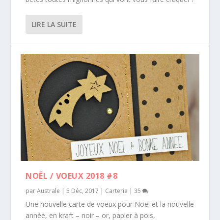
LIRE LA SUITE
NOËL / VOEUX 2018 #8
par
Australe
|
5 Déc, 2017
|
Carterie
|
35
Une nouvelle carte de voeux pour Noël et la nouvelle
année, en kraft – noir – or, papier à pois,