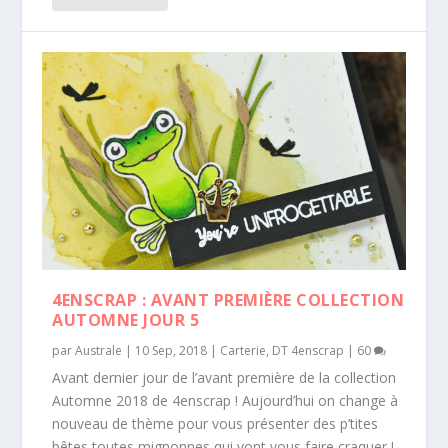
4ENSCRAP : AVANT PREMIÈRE COLLECTION
AUTOMNE JOUR 5
par
Australe
|
10 Sep, 2018
|
Carterie
,
DT 4enscrap
|
60
Avant dernier jour de l’avant première de la collection
Automne 2018 de 4enscrap ! Aujourd’hui on change à
nouveau de thème pour vous présenter des p’tites
bêtes toutes mignonnes qui vont vous faire craquer !