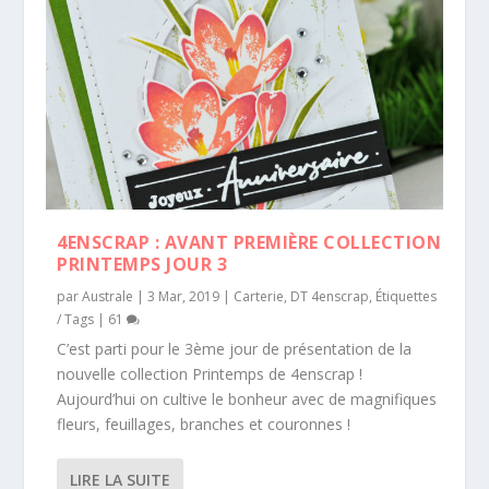
4ENSCRAP : AVANT PREMIÈRE COLLECTION
PRINTEMPS JOUR 3
par
Australe
|
3 Mar, 2019
|
Carterie
,
DT 4enscrap
,
Étiquettes
/ Tags
|
61
C’est parti pour le 3ème jour de présentation de la
nouvelle collection Printemps de 4enscrap !
Aujourd’hui on cultive le bonheur avec de magnifiques
fleurs, feuillages, branches et couronnes !
LIRE LA SUITE