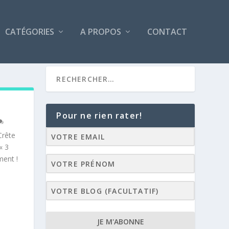
CATÉGORIES
A PROPOS
CONTACT
Pour ne rien rater!
Crête
« 3
ment !
JE M'ABONNE